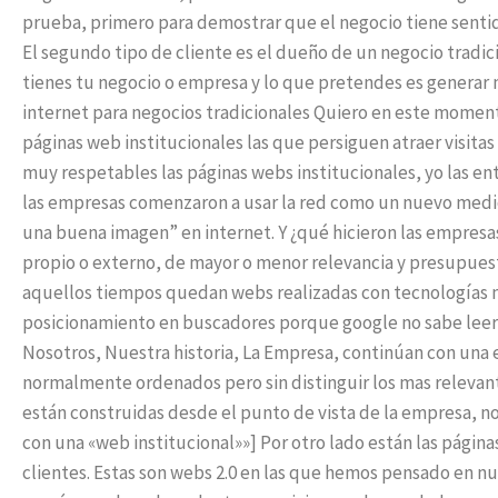
prueba, primero para demostrar que el negocio tiene sentid
El segundo tipo de cliente es el dueño de un negocio tradi
tienes tu negocio o empresa y lo que pretendes es generar 
internet para negocios tradicionales Quiero en este moment
páginas web institucionales las que persiguen atraer visitas
muy respetables las páginas webs institucionales, yo las e
las empresas comenzaron a usar la red como un nuevo medi
una buena imagen” en internet. Y ¿qué hicieron las empres
propio o externo, de mayor o menor relevancia y presupue
aquellos tiempos quedan webs realizadas con tecnologías mu
posicionamiento en buscadores porque google no sabe leer
Nosotros, Nuestra historia, La Empresa, continúan con una e
normalmente ordenados pero sin distinguir los mas relevante
están construidas desde el punto de vista de la empresa, no
con una «web institucional»»] Por otro lado están las página
clientes. Estas son webs 2.0 en las que hemos pensado en nu