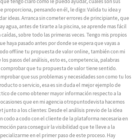
ique tengo claro como le puedo ayudar, cuales son sus
 proporciona, pensando en él, le digo: Valida tu idea y
dar ideas. Arranca sin cometer errores de principiante, que
 agua, antes de tirarte a la piscina, se aprende mas fácil
 caídas, sobre todo las primeras veces. Tengo mis propios
que haya pasado antes por donde se espera que vayas a
modo offline tu propuesta de valor online, también con mi
los pasos del análisis, esto es, competencia, palabras
e comprobar que tu propuesta de valor tiene sentido.
comprobar que sus problemas y necesidades son como tu los
oducto o servicio, esa es sin duda el mejor ejemplo de
áctico de como obtener mayor información respecto a la
s ocasiones que en mi agencia otropuntodevista hacemos
junto a los clientes: Desde el análisis previo de la idea
ón codo a codo con el cliente de la plataforma necesaria en
moción para conseguir la visibilidad que te lleve a la
especializarme en el primer paso de este proceso. Hay