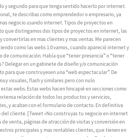
o y segundo para que tenga sentido hacerlo por internet.
cional, te describas como emprendedor o empresario, ya
mas negocio usando internet. Tipos de proyectos en
o que distingamos dos tipos de proyectos en internet, las
 y convertirlas en mas clientes y mas ventas. Me parecen
ntiendo como las webs 1.0 vamos, cuando apareció internet y
o de comunicación. Había que “tener presencia” o “tener
as? Delegar en un gabinete de diseño y/o comunicación
sto para que construyesen una “web espectacular”. De
y visuales, flash y similares pero con nulo
 estas webs. Estas webs hacen hincapié en secciones como
xtensa relación de todos los productos y servicios,
s, y acaban con el formulario de contacto. En definitiva
 del cliente. [Tweet «No construyas tu negocio en internet
s de venta, páginas de atracción de visitas y conversión en
estros principales y mas rentables clientes, que tienen en