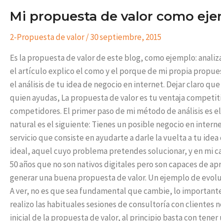
Mi propuesta de valor como ej
2-Propuesta de valor
/
30 septiembre, 2015
Es la propuesta de valor de este blog, como ejemplo: anali
el artículo explico el como y el porque de mi propia propue
el análisis de tu idea de negocio en internet. Dejar claro qu
quien ayudas, La propuesta de valor es tu ventaja competiti
competidores. El primer paso de mi método de análisis es el
natural es el siguiente: Tienes un posible negocio en inter
servicio que consiste en ayudarte a darle la vuelta a tu idea
ideal, aquel cuyo problema pretendes solucionar, y en mi
50 años que no son nativos digitales pero son capaces de apr
generar una buena propuesta de valor. Un ejemplo de evoluci
A ver, no es que sea fundamental que cambie, lo importante
realizo las habituales sesiones de consultoría con clientes
inicial de la propuesta de valor, al principio basta con tener