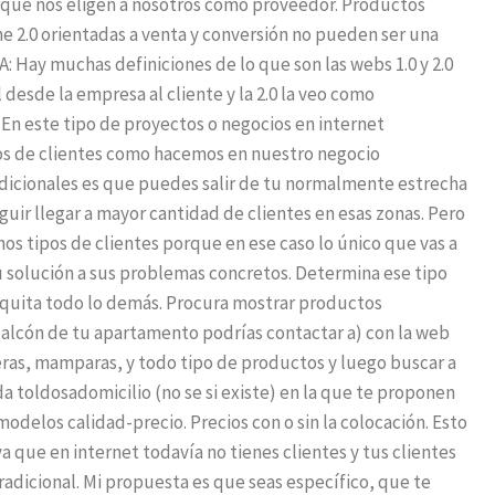
rque nos eligen a nosotros como proveedor. Productos
ne 2.0 orientadas a venta y conversión no pueden ser una
: Hay muchas definiciones de lo que son las webs 1.0 y 2.0
 desde la empresa al cliente y la 2.0 la veo como
. En este tipo de proyectos o negocios en internet
os de clientes como hacemos en nuestro negocio
tradicionales es que puedes salir de tu normalmente estrecha
eguir llegar a mayor cantidad de clientes en esas zonas. Pero
hos tipos de clientes porque en ese caso lo único que vas a
u solución a sus problemas concretos. Determina ese tipo
, quita todo lo demás. Procura mostrar productos
balcón de tu apartamento podrías contactar a) con la web
eras, mamparas, y todo tipo de productos y luego buscar a
a toldosadomicilio (no se si existe) en la que te proponen
modelos calidad-precio. Precios con o sin la colocación. Esto
a que en internet todavía no tienes clientes y tus clientes
radicional. Mi propuesta es que seas específico, que te