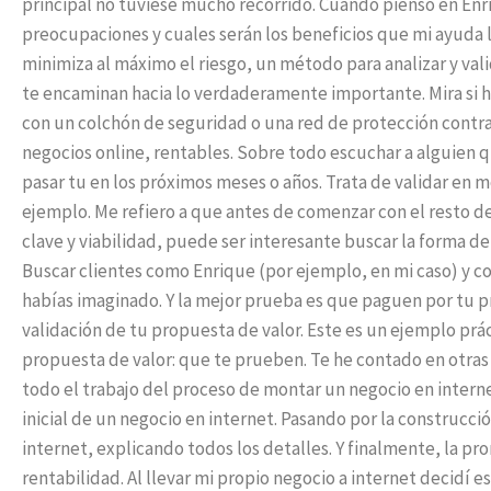
principal no tuviese mucho recorrido. Cuando pienso en Enr
preocupaciones y cuales serán los beneficios que mi ayuda le
minimiza al máximo el riesgo, un método para analizar y vali
te encaminan hacia lo verdaderamente importante. Mira si hay
con un colchón de seguridad o una red de protección contra
negocios online, rentables. Sobre todo escuchar a alguien 
pasar tu en los próximos meses o años. Trata de validar en 
ejemplo. Me refiero a que antes de comenzar con el resto de 
clave y viabilidad, puede ser interesante buscar la forma d
Buscar clientes como Enrique (por ejemplo, en mi caso) y 
habías imaginado. Y la mejor prueba es que paguen por tu pr
validación de tu propuesta de valor. Este es un ejemplo pr
propuesta de valor: que te prueben. Te he contado en otra
todo el trabajo del proceso de montar un negocio en internet 
inicial de un negocio en internet. Pasando por la construcci
internet, explicando todos los detalles. Y finalmente, la pro
rentabilidad. Al llevar mi propio negocio a internet decidí 