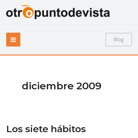
Ir
al
contenido
Main
Blog
Menu
diciembre 2009
Los siete hábitos