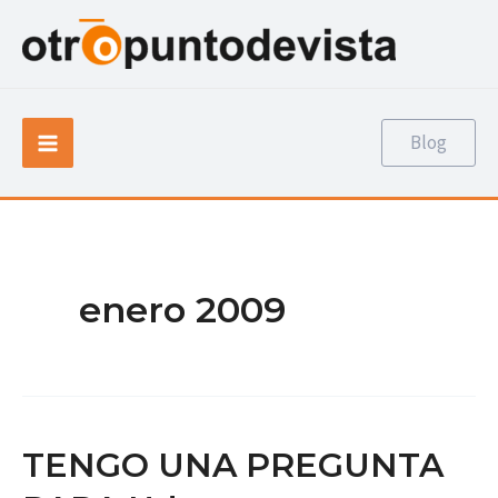
Ir
al
contenido
Main
Blog
Menu
enero 2009
TENGO UNA PREGUNTA