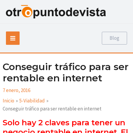
Ir
Navegación
al
de
contenido
entradas
Main
Blog
Menu
Conseguir tráfico para ser
rentable en internet
7 enero, 2016
Inicio
5-Viabilidad
Conseguir tráfico para ser rentable en internet
Solo hay 2 claves para tener un
negocio rentable en internet. El