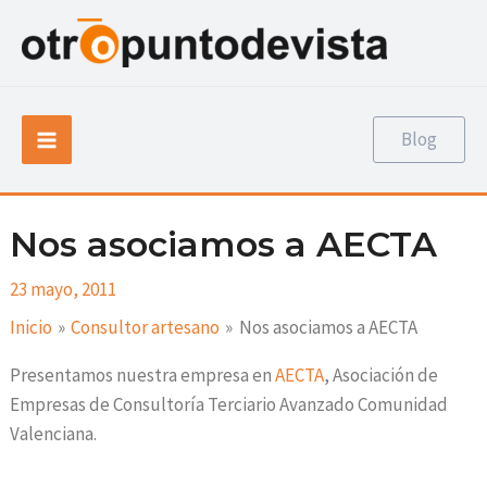
Ir
Navegación
al
de
contenido
entradas
Main
Blog
Menu
Nos asociamos a AECTA
23 mayo, 2011
Inicio
Consultor artesano
Nos asociamos a AECTA
Presentamos nuestra empresa en
AECTA
, Asociación de
Empresas de Consultoría Terciario Avanzado Comunidad
Valenciana.